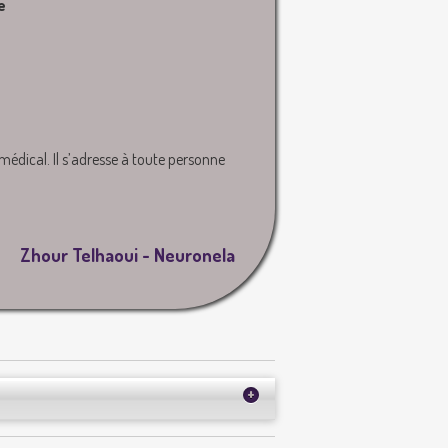
e
dical. Il s’adresse à toute personne
Zhour Telhaoui - Neuronela