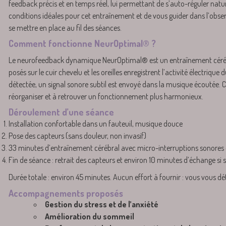
feedback précis et en temps réel, lui permettant de s’auto-réguler natur
conditions idéales pour cet entraînement et de vous guider dans l’ob
se mettre en place au fil des séances.
Comment fonctionne NeurOptimal® ?
Le neurofeedback dynamique NeurOptimal® est un entraînement cérébr
posés sur le cuir chevelu et les oreilles enregistrent l’activité électriqu
détectée, un signal sonore subtil est envoyé dans la musique écoutée. Ce
réorganiser et à retrouver un fonctionnement plus harmonieux.
Déroulement d’une séance
Installation confortable dans un fauteuil, musique douce
Pose des capteurs (sans douleur, non invasif)
33 minutes d’entraînement cérébral avec micro-interruptions sonores 
Fin de séance : retrait des capteurs et environ 10 minutes d’échange si 
Durée totale : environ 45 minutes. Aucun effort à fournir : vous vous dét
Accompagnements proposés
Gestion du stress et de l’anxiété
Amélioration du sommeil