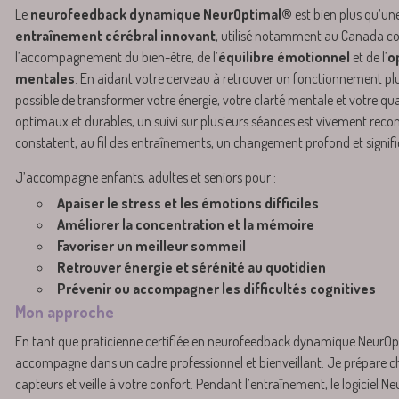
Le
neurofeedback dynamique NeurOptimal®
est bien plus qu’une
entraînement cérébral innovant
, utilisé notamment au Canada c
l’accompagnement du bien-être, de l’
équilibre émotionnel
et de l’
o
mentales
. En aidant votre cerveau à retrouver un fonctionnement plu
possible de transformer votre énergie, votre clarté mentale et votre qual
optimaux et durables, un suivi sur plusieurs séances est vivement r
constatent, au fil des entraînements, un changement profond et signific
J’accompagne enfants, adultes et seniors pour :
Apaiser le stress et les émotions difficiles
Améliorer la concentration et la mémoire
Favoriser un meilleur sommeil
Retrouver énergie et sérénité au quotidien
Prévenir ou accompagner les difficultés cognitives
Mon approche
En tant que praticienne certifiée en neurofeedback dynamique NeurOpt
accompagne dans un cadre professionnel et bienveillant. Je prépare cha
capteurs et veille à votre confort. Pendant l’entraînement, le logiciel 