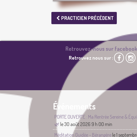
PRACTICIEN PRÉCÉDENT
Retrouvez-nous sur facebook
Retrouvez nous sur :
Événements
PORTE OUVERTE : Ma Rentrée Sereine & Équil
🌿
le 30 août 2026 9 h 00 min
Méditation Guidée – Bérangère
le 1 septemb