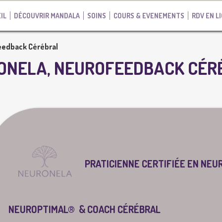
IL
DÉCOUVRIR MANDALA
SOINS
COURS & EVENEMENTS
RDV EN L
eedback Cérébral
ONELA, NEUROFEEDBACK CÉR
PRATICIENNE CERTIFIÉE EN NE
NEUROPTIMAL® & COACH CÉRÉBRAL