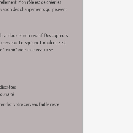
ellement. Mon rôle est de créer les
servation des changements qui peuvent
al doux et non invasif. Des capteurs
e du cerveau. Lorsqu’une turbulence est
 “miroir” aide le cerveau à se
discrètes
souhaité
endez, votre cerveau fait le reste.