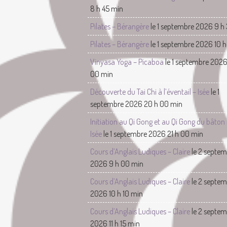
8 h 45 min
Pilates – Bérangère
le 1 septembre 2026 9 h
Pilates – Bérangère
le 1 septembre 2026 10 h
Vinyasa Yoga – Picaboa
le 1 septembre 2026
00 min
Découverte du Tai Chi à l’éventail – Isée
le 1
septembre 2026 20 h 00 min
Initiation au Qi Gong et au Qi Gong du bâton 
Isée
le 1 septembre 2026 21 h 00 min
Cours d’Anglais Ludiques – Claire
le 2 septe
2026 9 h 00 min
Cours d’Anglais Ludiques – Claire
le 2 septe
2026 10 h 10 min
Cours d’Anglais Ludiques – Claire
le 2 septe
2026 11 h 15 min