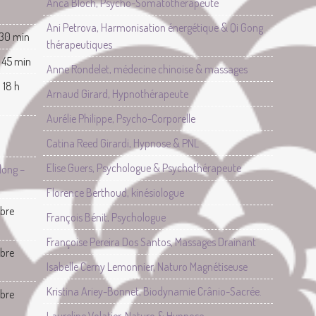
Anca Bloch, Psycho-Somatothérapeute
Ani Petrova, Harmonisation énergétique & Qi Gong
 30 min
thérapeutiques
 45 min
Anne Rondelet, médecine chinoise & massages
 18 h
Arnaud Girard, Hypnothérapeute
Aurélie Philippe, Psycho-Corporelle
Catina Reed Girardi, Hypnose & PNL
Elise Guers, Psychologue & Psychothérapeute
long –
Florence Berthoud, kinésiologue
mbre
François Bénit, Psychologue
Françoise Pereira Dos Santos, Massages Drainant
mbre
Isabelle Cerny Lemonnier, Naturo Magnétiseuse
Kristina Ariey-Bonnet, Biodynamie Crânio-Sacrée.
mbre
Laureline Volatier, Naturo & Hypnose