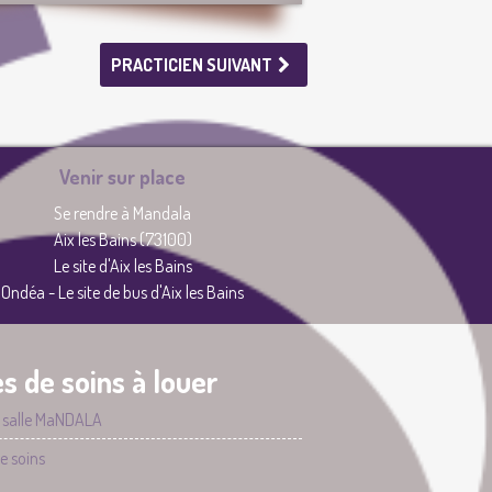
PRACTICIEN SUIVANT
Venir sur place
Se rendre à Mandala
Aix les Bains (73100)
Le site d'Aix les Bains
Ondéa - Le site de bus d'Aix les Bains
es de soins à louer
 salle MaNDALA
de soins