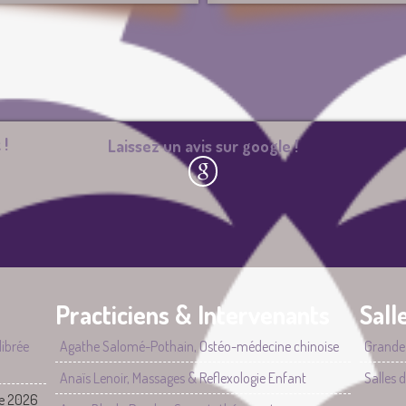
 !
Laissez un avis sur google !
Practiciens & Intervenants
Sall
ibrée
Agathe Salomé-Pothain, Ostéo-médecine chinoise
Grande
Anaïs Lenoir, Massages & Reflexologie Enfant
Salles 
re 2026