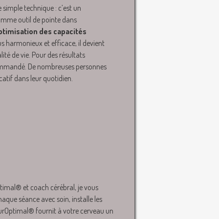
 simple technique : c’est un
omme outil de pointe dans
ptimisation des capacités
s harmonieux et efficace, il devient
ité de vie. Pour des résultats
ecommandé. De nombreuses personnes
atif dans leur quotidien.
imal® et coach cérébral, je vous
que séance avec soin, installe les
NeurOptimal® fournit à votre cerveau un