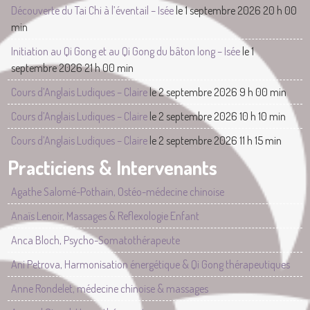
Découverte du Tai Chi à l’éventail – Isée
le 1 septembre 2026 20 h 00
min
Initiation au Qi Gong et au Qi Gong du bâton long – Isée
le 1
septembre 2026 21 h 00 min
Cours d’Anglais Ludiques – Claire
le 2 septembre 2026 9 h 00 min
Cours d’Anglais Ludiques – Claire
le 2 septembre 2026 10 h 10 min
Cours d’Anglais Ludiques – Claire
le 2 septembre 2026 11 h 15 min
Practiciens & Intervenants
Agathe Salomé-Pothain, Ostéo-médecine chinoise
Anaïs Lenoir, Massages & Reflexologie Enfant
Anca Bloch, Psycho-Somatothérapeute
Ani Petrova, Harmonisation énergétique & Qi Gong thérapeutiques
Anne Rondelet, médecine chinoise & massages