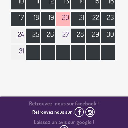
10
11
12
13
14
15
16
17
18
19
20
21
22
23
24
25
26
27
28
29
30
31
Retrouvez-nous sur facebook !
Retrouvez nous sur :
Laissez un avis sur google !