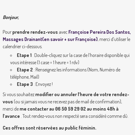
Bonjour,
Pour
prendre rendez-vous
avec
Françoise Pereira Dos Santos,
Massages Drainant(en savoir + sur Françoise)
, merci d’utiliser le
calendrier ci-dessous.
Etape 1
: Double-cliquez sur la case de l’horaire disponible qui
vous intéresse (1 case = 1 heure = 1 rdv)
Etape 2
: Renseignez les informations (Nom, Numéro de
téléphone, Mail)
Etape 3
: Envoyez !
Si vous souhaitez
modifier ou annuler l’heure de votre rendez-
vous
(ou si jamais vous ne recevez pas de mail de confirmation),
merci de
me contacter au 06 50 59 29 02 au moins 48h à
l’avance
. Tout rendez-vous non respecté sera considéré comme dû.
Ces offres sont réservées au public féminin.