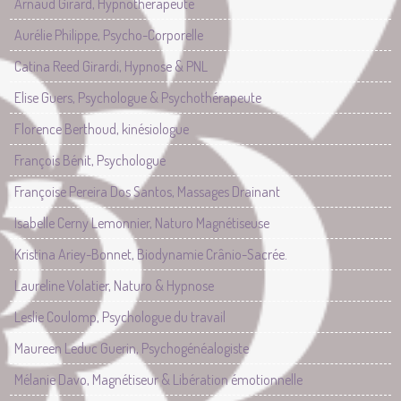
Arnaud Girard, Hypnothérapeute
Aurélie Philippe, Psycho-Corporelle
Catina Reed Girardi, Hypnose & PNL
Elise Guers, Psychologue & Psychothérapeute
Florence Berthoud, kinésiologue
François Bénit, Psychologue
Françoise Pereira Dos Santos, Massages Drainant
Isabelle Cerny Lemonnier, Naturo Magnétiseuse
Kristina Ariey-Bonnet, Biodynamie Crânio-Sacrée.
Laureline Volatier, Naturo & Hypnose
Leslie Coulomp, Psychologue du travail
Maureen Leduc Guerin, Psychogénéalogiste
Mélanie Davo, Magnétiseur & Libération émotionnelle