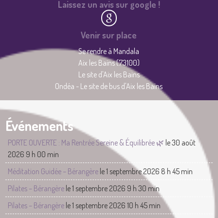
Laissez un avis sur google !
Venir sur place
Se rendre à Mandala
Aix les Bains (73100)
Le site d'Aix les Bains
Ondéa - Le site de bus d'Aix les Bains
Événements
PORTE OUVERTE : Ma Rentrée Sereine & Équilibrée 🌿
le 30 août
2026 9 h 00 min
Méditation Guidée – Bérangère
le 1 septembre 2026 8 h 45 min
Pilates – Bérangère
le 1 septembre 2026 9 h 30 min
Pilates – Bérangère
le 1 septembre 2026 10 h 45 min