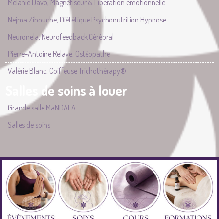
Mélanie Davo, Magnétiseur & Libération émotionnelle
Nejma Zibouche, Diététique Psychonutrition Hypnose
Neuronela, Neurofeedback Cérébral
Pierre-Antoine Relave, Ostéopathe
Valérie Blanc, Coiffeuse Trichothérapy®
Salles de soins à louer
Grande salle MaNDALA
Salles de soins