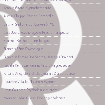
Arnaud Girard, Hypnothérapeute
Aurélie Philippe, Psycho-Corporelle
Catina Reed Girardi, Hypnose & PNL
Elise Guers, Psychologue & Psychothérapeute
Florence Berthoud, kinésiologue
François Bénit, Psychologue
Françoise Pereira Dos Santos, Massages Drainant
Isabelle Cerny Lemonnier, Naturo Magnétiseuse
Kristina Ariey-Bonnet, Biodynamie Crânio-Sacrée.
Laureline Volatier, Naturo & Hypnose
Leslie Coulomp, Psychologue du travail
Maureen Leduc Guerin, Psychogénéalogiste