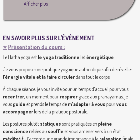
Afficher plus
EN SAVOIR PLUS SUR L'ÉVÈNEMENT
⭐️
Présentation du cours :
Le Hatha yoga est
le yoga traditionnel
et
énergétique
.
Je vous propose une pratique yoguique authentique afin de réveiller
l’énergie vitale et la faire circuler
dans tout le corps.
À chaque séance, je vous invite pour un temps d’accueil pour vous
recentrer
, un moment pour
respirer
grâce aux pranayamas, je
vous
guide
et prends le temps de
m’adapter à vous
pour
vous
accompagner
lors de la pratique posturale.
Les postures plutôt
statiques
sont pratiquées en
pleine
conscience
reliées au
souffle
et vous amener vers à un état
méditatif
. J’accorde une grande importance à la
relaxation
finale