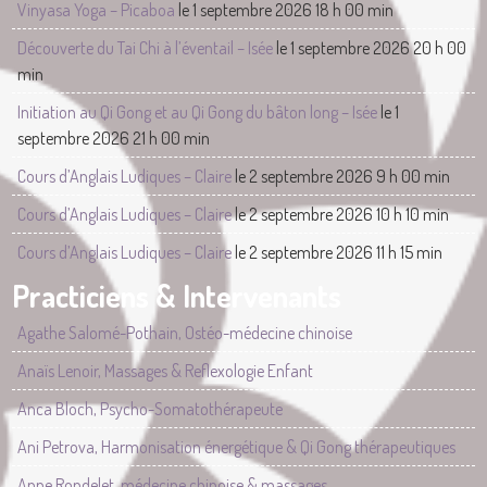
Vinyasa Yoga – Picaboa
le 1 septembre 2026 18 h 00 min
Découverte du Tai Chi à l’éventail – Isée
le 1 septembre 2026 20 h 00
min
Initiation au Qi Gong et au Qi Gong du bâton long – Isée
le 1
septembre 2026 21 h 00 min
Cours d’Anglais Ludiques – Claire
le 2 septembre 2026 9 h 00 min
Cours d’Anglais Ludiques – Claire
le 2 septembre 2026 10 h 10 min
Cours d’Anglais Ludiques – Claire
le 2 septembre 2026 11 h 15 min
Practiciens & Intervenants
Agathe Salomé-Pothain, Ostéo-médecine chinoise
Anaïs Lenoir, Massages & Reflexologie Enfant
Anca Bloch, Psycho-Somatothérapeute
Ani Petrova, Harmonisation énergétique & Qi Gong thérapeutiques
Anne Rondelet, médecine chinoise & massages